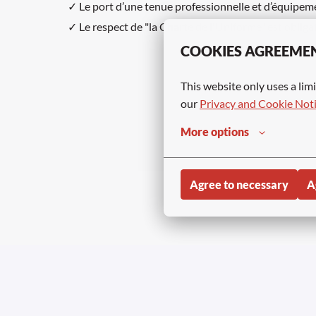
✓ Le port d’une tenue professionnelle et d’équipeme
✓ Le respect de "la Charte de l'Uniforme" est oblig
COOKIES AGREEME
This website only uses a limi
our 
Privacy and Cookie Not
More options
Agree to necessary
A