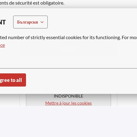
nts de sécurité est obligatoire.
atoire (uniforme, présentation, comportement).
NT
Български
ted number of strictly essential cookies for its functioning. For mo
ice
Postuler
ou
gree to all
APPLY WITH LINKEDIN
INDISPONIBLE
Mettre à jour les cookies
APPLY WITH INDEED
INDISPONIBLE
Mettre à jour les cookies