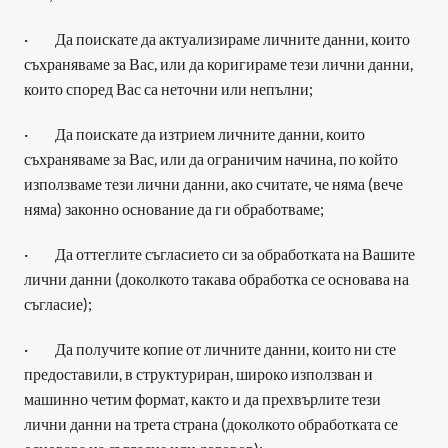
·         Да поискате да актуализираме личните данни, които 
съхраняваме за Вас, или да коригираме тези лични данни, 
които според Вас са неточни или непълни;
·         Да поискате да изтрием личните данни, които 
съхраняваме за Вас, или да ограничим начина, по който 
използваме тези лични данни, ако считате, че няма (вече 
няма) законно основание да ги обработваме;
·         Да оттеглите съгласието си за обработката на Вашите 
лични данни (доколкото такава обработка се основава на 
съгласие);
·         Да получите копие от личните данни, които ни сте 
предоставили, в структуриран, широко използван и 
машинно четим формат, както и да прехвърлите тези 
лични данни на трета страна (доколкото обработката се 