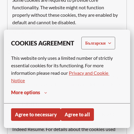
functionality. The website might not function 
properly without these cookies, they are enabled by 
default and cannot be disabled.
Show more
COOKIES AGREEMENT
Български
OPTIONAL COOKIES
This website only uses a limited number of strictly 
essential cookies for its functioning. For more 
GOOGLE TAG MANAGER
information please read our 
Privacy and Cookie 
Enables analytical and marketing cookies feature for 
Notice
Meta, Google Analytics, Google Ads, LinkedIn, TikTok.
More options
INDEED
Enables Apply with Indeed feature. The Apply with 
Agree to necessary
Agree to all
Indeed feature allows you to quickly apply using an 
Indeed Resume. For details about the cookies used 