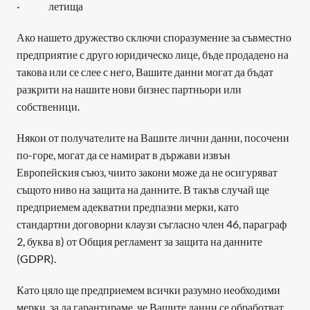
·              летища
Ако нашето дружество сключи споразумение за съвместно 
предприятие с друго юридическо лице, бъде продадено на 
такова или се слее с него, Вашите данни могат да бъдат 
разкрити на нашите нови бизнес партньори или 
собственици.
Някои от получателите на Вашите лични данни, посочени 
по-горе, могат да се намират в държави извън 
Европейския съюз, чиито закони може да не осигуряват 
същото ниво на защита на данните. В такъв случай ще 
предприемем адекватни предпазни мерки, като 
стандартни договорни клаузи съгласно член 46, параграф 
2, буква в) от Общия регламент за защита на данните 
(GDPR).
Като цяло ще предприемем всички разумно необходими 
мерки, за да гарантираме, че Вашите данни се обработват 