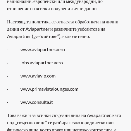
национални, европейски или международни, по 
отношение на всички получени лични данни.
Настоящата политика се отнася за обработката на лични 
данни от Aviapartner и различните уебсайтове на 
Aviapartner („уебсайтове“), включително:
·              www.aviapartner.aero
·              jobs.aviapartner.aero
·              www.aviavip.com
·              www.primavistalounges.com
·              www.consulta.it
Това важи и за всички свързани лица на Aviapartner, като 
под „свързано лице“ се разбира всяко юридическо или 
физическо лице, което пряко или непряко контролира, е 