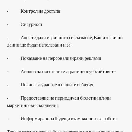
·              Контрол на достъпа
·              Сигурност 
·              Ако сте дали изричното си съгласие, Вашите лични 
данни ще бъдат използвани и за:
·              Показване на персонализирани реклами
·              Анализ на посетените страници в уебсайтовете
·              Покана за участие в нашите събития
·              Предоставяне на периодичен бюлетин и/или 
маркетингови съобщения
·              Информиране за бъдещи възможности за работа
Това съгласие може да бъде оттеглено по всяко време: чрез 