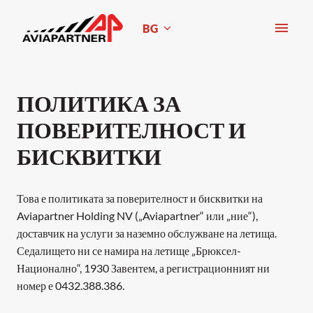
Skip
to
BG
Homepage
content
ПОЛИТИКА ЗА 
ПОВЕРИТЕЛНОСТ И 
БИСКВИТКИ
Това е политиката за поверителност и бисквитки на 
Aviapartner Holding NV („Aviapartner“ или „ние“), 
доставчик на услуги за наземно обслужване на летища. 
Седалището ни се намира на летище „Брюксел-
Национално“, 1930 Завентем, а регистрационният ни 
номер е 0432.388.386.