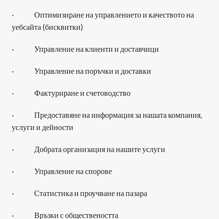
·              Оптимизиране на управлението и качеството на 
уебсайта (бисквитки)
·              Управление на клиенти и доставчици
·              Управление на поръчки и доставки
·              Фактуриране и счетоводство
·              Предоставяне на информация за нашата компания, 
услуги и дейности
·              Добрата организация на нашите услуги
·              Управление на спорове
·              Статистика и проучване на пазара
·              Връзки с обществеността