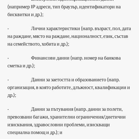
(например IP адреси, тип браузър, идентификатори на 
бисквитки и др.);
·                        Лични характеристики (напр. възраст, пол, дата 
на раждане, място на раждане, националност, език, състав 
на семейството, хобита и др.);
·                        Финансови данни (напр. номер на банкова 
сметка и др.);
·                        Данни за заетостта и образованието (напр. 
организация, в която работите, длъжност, квалификации и 
др.);
·                        Данни за пътувания (напр. данни за полети, 
превозвани багажи, хранителни ограничения/диетични 
изисквания, здравословни проблеми, изискващи 
специална помощ и др.); и