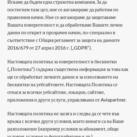
Искаме да бъдем една страхотна компания. За да 
постигнем тази цел, ние се ангажираме да работим по 
правилния начин. Ние се ангажираме да защитаваме 
Вашата поверителност и да обработваме Вашите лични 
данни по открит и прозрачен начин, по-специално в 
съответствие с Общия регламент за защита на данните 
2016/679 от 27 април 2016 г. („GDPR“).
Настоящата политика за поверителност и бисквитки 
(„Политика“) съдържа съществена информация за това как 
ще се обработват личните данни и за използването на 
бисквитки на уебсайтовете. Настоящата Политика се 
отнася за всички уебсайтове, локации, сайтове, 
приложения и други услуги, управлявани от Aviapartner.
Настоящата политика не засяга и следва да се чете във 
връзка с всички други условия, които винаги са на Ваше 
разположение (например условия за абонамент, общи 
условия, условия за фотографиране и др.).