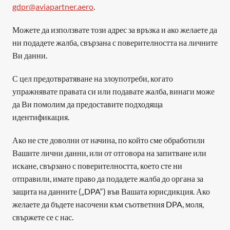
gdpr@aviapartner.aero
.
Можете да използвате този адрес за връзка и ако желаете да 
ни подадете жалба, свързана с поверителността на личните 
Ви данни.
С цел предотвратяване на злоупотреби, когато 
упражнявате правата си или подавате жалба, винаги може 
да Ви помолим да предоставите подходяща 
идентификация. 
Ако не сте доволни от начина, по който сме обработили 
Вашите лични данни, или от отговора на запитване или 
искане, свързано с поверителността, което сте ни 
отправили, имате право да подадете жалба до органа за 
защита на данните („DPA“) във Вашата юрисдикция. Ако 
желаете да бъдете насочени към съответния DPA, моля, 
свържете се с нас.