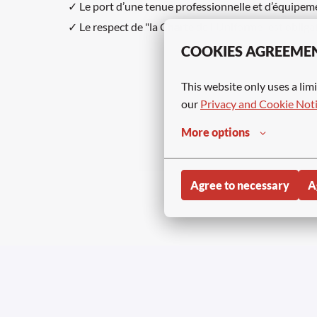
✓ Le port d’une tenue professionnelle et d’équipeme
✓ Le respect de "la Charte de l'Uniforme" est oblig
COOKIES AGREEME
This website only uses a limi
our 
Privacy and Cookie Not
More options
Agree to necessary
A