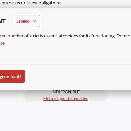
nts de sécurité est obligatoire.
atoire (uniforme, présentation, comportement).
NT
Español
ted number of strictly essential cookies for its functioning. For mo
ice
Postuler
ou
gree to all
APPLY WITH LINKEDIN
INDISPONIBLE
Mettre à jour les cookies
APPLY WITH INDEED
INDISPONIBLE
Mettre à jour les cookies