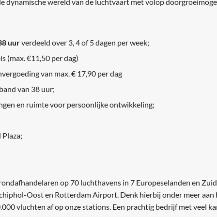
de dynamische wereld van de luchtvaart met volop doorgroeimoge
38 uur
verdeeld over 3, 4 of 5 dagen per week;
is (max. €11,50 per dag)
envergoeding van max. € 17,90 per dag
rband van 38 uur;
ngen en ruimte voor persoonlijke ontwikkeling;
 Plaza;
 grondafhandelaren op 70 luchthavens in 7 Europeselanden en Zui
chiphol-Oost en Rotterdam Airport. Denk hierbij onder meer aa
000 vluchten af op onze stations. Een prachtig bedrijf met veel k