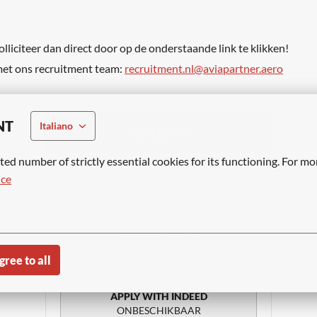
lliciteer dan direct door op de onderstaande link te klikken!
met ons recruitment team:
recruitment.nl@aviapartner.aero
NT
Italiano
Solliciteren
ted number of strictly essential cookies for its functioning. For mo
of
ice
APPLY WITH LINKEDIN
ONBESCHIKBAAR
Cookies bijwerken
gree to all
APPLY WITH INDEED
ONBESCHIKBAAR