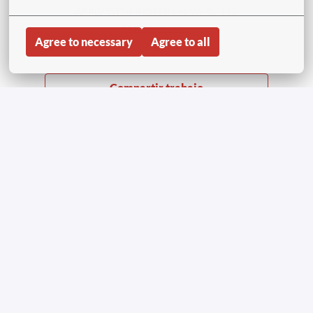
APPLY WITH INDEED
UNAVAILABLE
Update cookies
Agree to necessary
Agree to all
Compartir trabajo
Pagina principale
Copyright © Aviapartner 2023-2026 | Tutti i diritti
riservati
Informativa privacy per i richiedenti lavoro