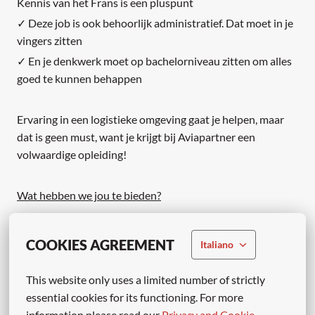
Kennis van het Frans is een pluspunt
✓ Deze job is ook behoorlijk administratief. Dat moet in je
vingers zitten
✓ En je denkwerk moet op bachelorniveau zitten om alles
goed te kunnen behappen
Ervaring in een logistieke omgeving gaat je helpen, maar
dat is geen must, want je krijgt bij Aviapartner een
volwaardige opleiding!
Wat hebben we jou te bieden?
Wij bieden jou een voltijds contract voor onbepaalde duur
COOKIES AGREEMENT
Italiano
in een zeer boeiende omgeving, uiteraard met een
competitief salarispakket, shiftpremies en bijkomende
This website only uses a limited number of strictly 
voordelen zoals een hospitalisatieverzekering en
essential cookies for its functioning. For more 
maaltijdcheques. We vragen flexibiliteit (bij het werken in
information please read our 
Privacy and Cookie 