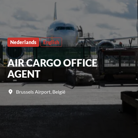
Nederlands
English
AIR CARGO OFFICE
AGENT
Brussels Airport
,
België