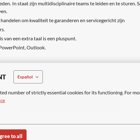
eden. In staat zijn multidisciplinaire teams te leiden en te sture
ven.
 handelen om kwaliteit te garanderen en servicegericht zijn
rs.
 van een extra taal is een pluspunt.
 PowerPoint, Outlook.
NT
Español
ted number of strictly essential cookies for its functioning. For mo
ice
Solliciteren
of
gree to all