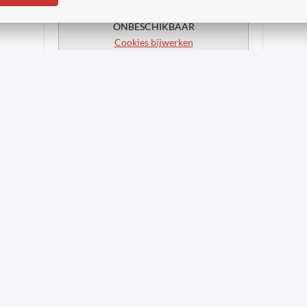
APPLY WITH LINKEDIN
ONBESCHIKBAAR
Cookies bijwerken
APPLY WITH INDEED
ONBESCHIKBAAR
Cookies bijwerken
Deel vacature
tner 2023-2026 | Todos los derechos
Aviso de confidencia
reservados
emp