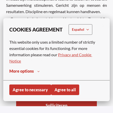
Samenwerking stimuleren. Gericht zijn op mensen én
resultaten. Discipline en regelmaat kunnen handhaven.
· Commercieel ingesteld en klantgericht. Zorgvuldig
handelen om kwaliteit te garanderen en servicegericht zijn
COOKIES AGREEMENT
Español
· Goede contacten onderhouden met sociale partners.
· Uitstekende beheersing van het Nederlands. Kennis van
This website only uses a limited number of strictly 
een extra taal is een pluspunt.
essential cookies for its functioning. For more 
· Vaardig met IT-tools, waaronder MS-Excel, Word,
information please read our 
Privacy and Cookie 
PowerPoint, Outlook.
Notice
More options
<<<No agencies please>>>
Agree to necessary
Agree to all
Solliciteren