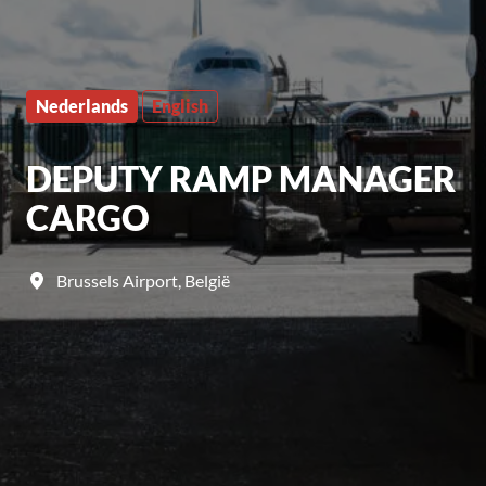
Nederlands
English
DEPUTY RAMP MANAGER
CARGO
Brussels Airport
,
België