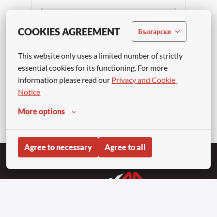
APPLY WITH LINKEDIN
UNAVAILABLE
COOKIES AGREEMENT
Български
Update cookies
This website only uses a limited number of strictly 
APPLY WITH INDEED
UNAVAILABLE
essential cookies for its functioning. For more 
Update cookies
information please read our 
Privacy and Cookie 
Notice
More options
Compartir trabajo
Agree to necessary
Agree to all
Homepage