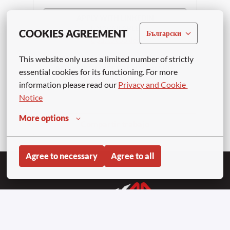
APPLY WITH LINKEDIN
UNAVAILABLE
COOKIES AGREEMENT
Български
Update cookies
This website only uses a limited number of strictly 
APPLY WITH INDEED
UNAVAILABLE
essential cookies for its functioning. For more 
Update cookies
information please read our 
Privacy and Cookie 
Notice
More options
Compartir trabajo
Agree to necessary
Agree to all
Homepage