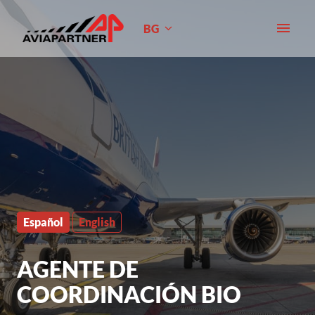
Skip
to
BG
Homepage
content
Español
English
AGENTE DE
COORDINACIÓN BIO