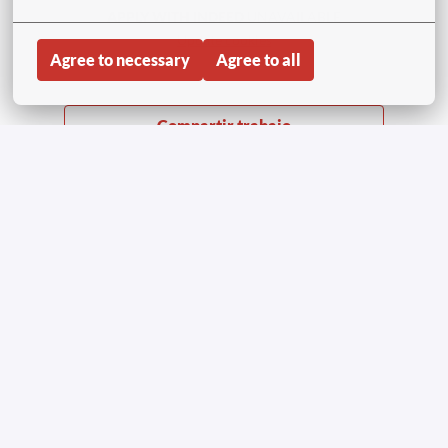
APPLY WITH INDEED
UNAVAILABLE
Update cookies
Agree to necessary
Agree to all
Compartir trabajo
Homepage
Copyright © Aviapartner 2023-2026 | All Rights
Reserved
Privacy notice job applicants