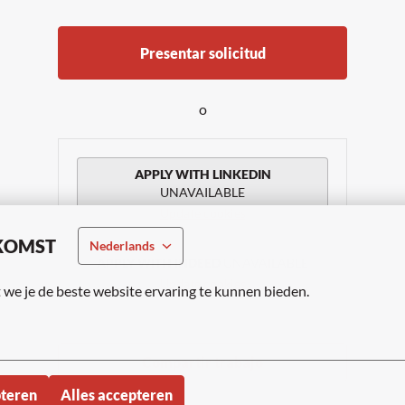
Presentar solicitud
o
APPLY WITH LINKEDIN
UNAVAILABLE
Update cookies
KOMST
Nederlands
APPLY WITH INDEED
UNAVAILABLE
Update cookies
we je de beste website ervaring te kunnen bieden.
Compartir trabajo
pteren
Alles accepteren