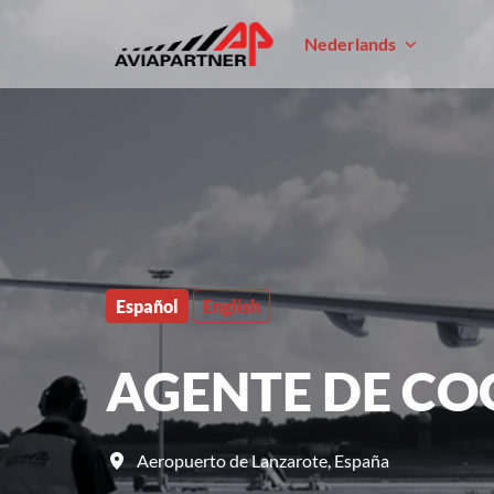
Overslaan
naar
Nederlands
Homepagina
content
Español
English
AGENTE DE CO
Aeropuerto de Lanzarote
,
España