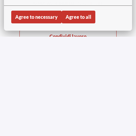
APPLY WITH INDEED
UNAVAILABLE
Update cookies
Agree to necessary
Agree to all
Condividi lavoro
Pagina principale
Copyright © Aviapartner 2023-2026 | Tutti i diritti
riservati
Informativa privacy per i richiedenti lavoro
Informativa sui cookie per la privacy