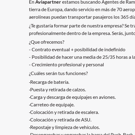
En
Aviapartner
estamos buscando Agentes de Rampa 
tierra de Europa, dando servicio en más de 70 aerop
aerolíneas puedan transportar pasajeros los 365 día
¿Te gustaría formar parte de nuestra empresa? Se tr
profesionalmente dentro de la empresa. Serás, junto 
¿Que ofrecemos?
- Contrato eventual + posibilidad de indefinido
- Posibilidad de hacer una media de 25/35 horas a 
- Crecimiento profesional y personal
¿Cuáles serán tus funciones?
·Recarga de batería.
·Puesta y retirada de calzos.
·Carga y descarga de equipajes en aviones.
·Carreteo de equipaje.
·Colocación y retirada de escalera.
·Colocación y retirada de ASU.
·Repostaje y limpieza de vehículos.
·Desenganchar y enganchar la barra del Push-Back.