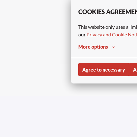
COOKIES AGREEME
This website only uses a limi
our 
Privacy and Cookie Not
More options
Agree to necessary
A
Copyright © Aviapartn