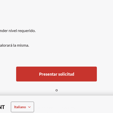
nder nivel requerido.
valorará la misma.
Presentar solicitud
o
NT
Italiano
APPLY WITH LINKEDIN
UNAVAILABLE