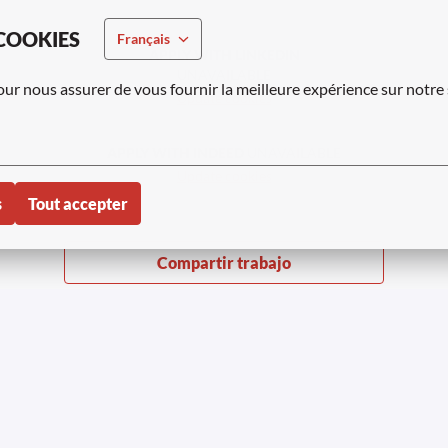
COOKIES
Français
APPLY WITH LINKEDIN
UNAVAILABLE
our nous assurer de vous fournir la meilleure expérience sur notre 
Update cookies
APPLY WITH INDEED
UNAVAILABLE
Update cookies
s
Tout accepter
Compartir trabajo
er 2023-2026 | Tous droits réservés
Avis de confidentialité can