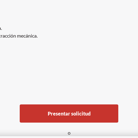
.
tracción mecánica.
Presentar solicitud
o