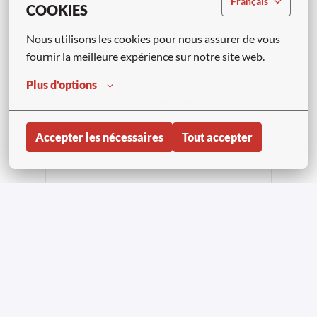
Français
COOKIES
o
Nous utilisons les cookies pour nous assurer de vous 
fournir la meilleure expérience sur notre site web.
APPLY WITH LINKEDIN
UNAVAILABLE
Plus d'options
Update cookies
Accepter les nécessaires
Tout accepter
APPLY WITH INDEED
UNAVAILABLE
Update cookies
Compartir trabajo
Page d'accueil