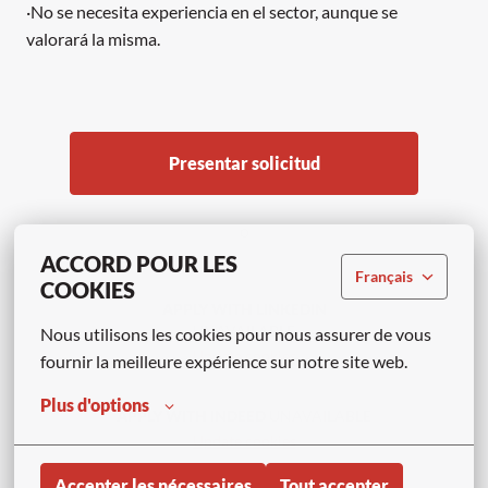
·No se necesita experiencia en el sector, aunque se
valorará la misma.
Presentar solicitud
o
ACCORD POUR LES
Français
COOKIES
APPLY WITH LINKEDIN
UNAVAILABLE
Nous utilisons les cookies pour nous assurer de vous 
Update cookies
fournir la meilleure expérience sur notre site web.
Plus d'options
APPLY WITH INDEED
UNAVAILABLE
Update cookies
Accepter les nécessaires
Tout accepter