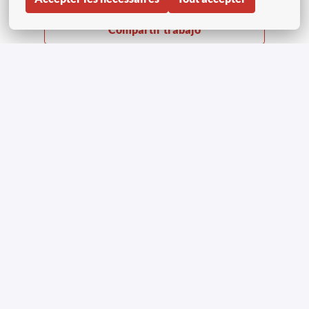
Compartir trabajo
Page d'accueil
Copyright © Aviapartner 2023-2026 | Tous droits
réservés
Avis de confidentialité candidats à l'emploi
Avis sur les cookies