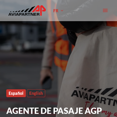
Aller
au
FR
Page d'accueil
contenu
Español
English
AGENTE DE PASAJE AGP