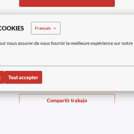
o
COOKIES
Français
APPLY WITH LINKEDIN
our nous assurer de vous fournir la meilleure expérience sur notre 
UNAVAILABLE
Update cookies
APPLY WITH INDEED
UNAVAILABLE
Update cookies
s
Tout accepter
Compartir trabajo