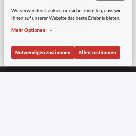
Update cookies
Wir verwenden Cookies, um sicherzustellen, dass wir 
APPLY WITH INDEED
UNAVAILABLE
Ihnen auf unserer Website das beste Erlebnis bieten.
Update cookies
Mehr Optionen
Compartir trabajo
Notwendigen zustimmen
Allen zustimmen
Startseite
Copyright © Aviapartner 2023-2026 | Alle Rechte
vorbehalten