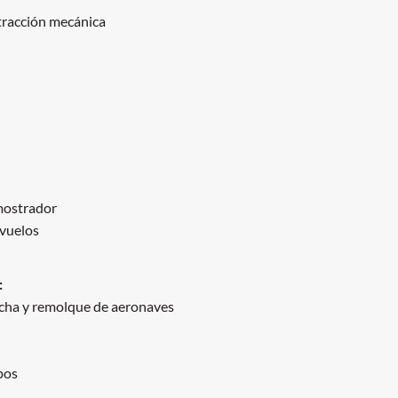
tracción mecánica
 mostrador
 vuelos
:
rcha y remolque de aeronaves
pos