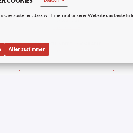
ER COOKIES
Deutsch
APPLY WITH LINKEDIN
icherzustellen, dass wir Ihnen auf unserer Website das beste Erle
UNAVAILABLE
Update cookies
APPLY WITH INDEED
UNAVAILABLE
n
Allen zustimmen
Update cookies
Compartir trabajo
partner 2023-2026 | Alle Rechte
Datenschutzhinwei
vorbehalten
Bewerber