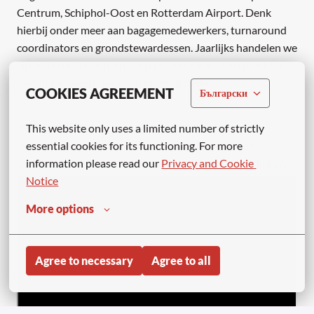
Centrum, Schiphol-Oost en Rotterdam Airport. Denk
hierbij onder meer aan bagagemedewerkers, turnaround
coordinators en grondstewardessen. Jaarlijks handelen we
circa 700.000 vluchten af op onze stations. Een prachtig
bedrijf met veel kansen en mogelijkheden.
COOKIES AGREEMENT
Български
Join our crew!
This website only uses a limited number of strictly 
Is dit jouw nieuwe baan? Wacht dan niet langer en
essential cookies for its functioning. For more 
solliciteer direct door op de onderstaande link te klikken!
information please read our 
Privacy and Cookie 
Notice
More options
Agree to necessary
Agree to all