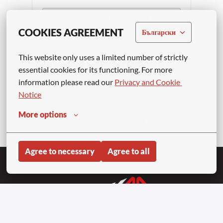
APPLY WITH LINKEDIN
UNAVAILABLE
COOKIES AGREEMENT
Български
Update cookies
This website only uses a limited number of strictly 
APPLY WITH INDEED
UNAVAILABLE
essential cookies for its functioning. For more 
Update cookies
information please read our 
Privacy and Cookie 
Notice
More options
Compartir trabajo
Agree to necessary
Agree to all
Homepage