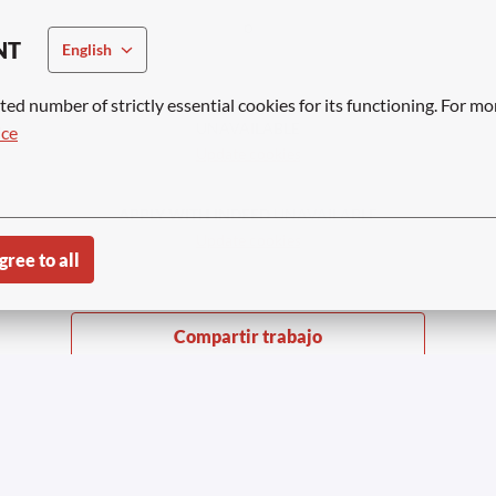
o
NT
English
ted number of strictly essential cookies for its functioning. For mo
APPLY WITH LINKEDIN
UNAVAILABLE
ice
Update cookies
APPLY WITH INDEED
UNAVAILABLE
Update cookies
gree to all
Compartir trabajo