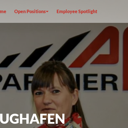
me
Open Positions
Employee Spotlight
LUGHAFEN