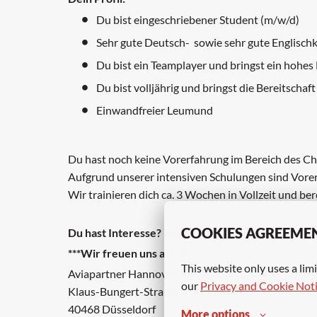
Du bist eingeschriebener Student (m/w/d)
Sehr gute Deutsch- sowie sehr gute Englisch
Du bist ein Teamplayer und bringst ein hohe
Du bist volljährig und bringst die Bereitschaft
Einwandfreier Leumund
Du hast noch keine Vorerfahrung im Bereich des Ch
Aufgrund unserer intensiven Schulungen sind Vorer
Wir trainieren dich ca. 3 Wochen in Vollzeit und b
COOKIES AGREEME
Du hast Interesse? Klicke auf "Bewerben" und la
***Wir freuen uns auf dich***
This website only uses a limi
Aviapartner Hannover GmbH
our 
Privacy and Cookie Not
Klaus-Bungert-Straße 5b
40468 Düsseldorf
More options