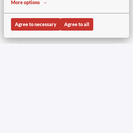
UNAVAILABLE
More options
Update cookies
Agree to necessary
Agree to all
APPLY WITH INDEED
UNAVAILABLE
Update cookies
Compartir trabajo
Página inicial
Copyright © Aviapartner 2023-2026 | All Rights
Reserved