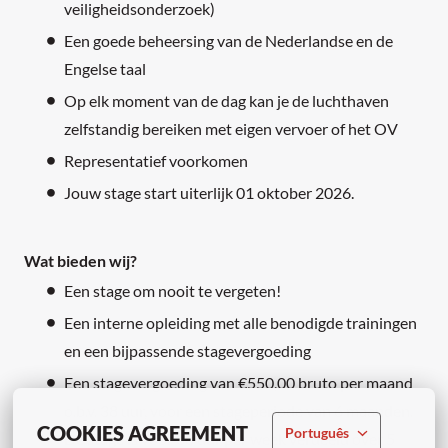
veiligheidsonderzoek)
Een goede beheersing van de Nederlandse en de
Engelse taal
Op elk moment van de dag kan je de luchthaven
zelfstandig bereiken met eigen vervoer of het OV
Representatief voorkomen
Jouw stage start uiterlijk 01 oktober 2026.
Wat bieden wij?
Een stage om nooit te vergeten!
Een interne opleiding met alle benodigde trainingen
en een bijpassende stagevergoeding
Een stagevergoeding van €550,00 bruto per maand
o.b.v. 38 uur, voor een stageperiode van 6 maanden.
COOKIES AGREEMENT
Português
De stage is voor 38 uur per week verdeeld over 5