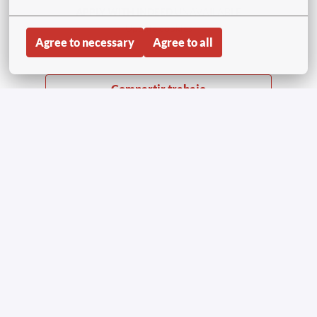
APPLY WITH INDEED
UNAVAILABLE
Update cookies
Agree to necessary
Agree to all
Compartir trabajo
Página inicial
Copyright © Aviapartner 2023-2026 | All Rights
Reserved
Privacy notice job applicants