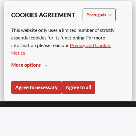
COOKIES AGREEMENT
Português
APPLY WITH LINKEDIN
ONBESCHIKBAAR
Cookies bijwerken
This website only uses a limited number of strictly 
essential cookies for its functioning. For more 
information please read our 
Privacy and Cookie 
APPLY WITH INDEED
ONBESCHIKBAAR
Notice
Cookies bijwerken
More options
Deel vacature
Agree to necessary
Agree to all
Página inicial