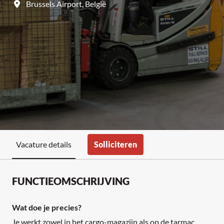
Brussels Airport
,
België
Solliciteren
Vacature details
FUNCTIEOMSCHRIJVING
Wat doe je precies?
Je werkt zowel in het cargo-magazijn als op de tarmac,