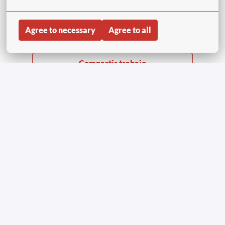
APPLY WITH INDEED
UNAVAILABLE
Update cookies
Agree to necessary
Agree to all
Compartir trabajo
Página inicial
Copyright © Aviapartner 2023-2026 | All Rights
Reserved
Privacy notice job applicants