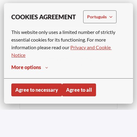
COOKIES AGREEMENT
Português
Presentar solicitud
This website only uses a limited number of strictly 
o
essential cookies for its functioning. For more 
information please read our 
Privacy and Cookie 
Notice
APPLY WITH LINKEDIN
UNAVAILABLE
More options
Update cookies
APPLY WITH INDEED
UNAVAILABLE
Agree to necessary
Agree to all
Update cookies
Compartir trabajo