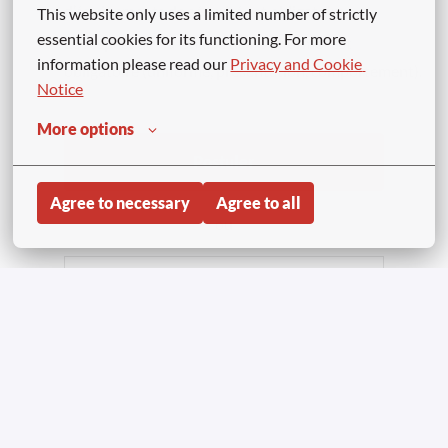
d’équipements de sécurité est obligatoire.
This website only uses a limited number of strictly 
essential cookies for its functioning. For more 
Le respect de "la Charte de l'Uniforme" est
information please read our 
Privacy and Cookie 
obligatoire (uniforme, présentation, comportement).
Notice
More options
Postuler
Agree to necessary
Agree to all
ou
APPLY WITH LINKEDIN
INDISPONIBLE
Mettre à jour les cookies
APPLY WITH INDEED
INDISPONIBLE
Mettre à jour les cookies