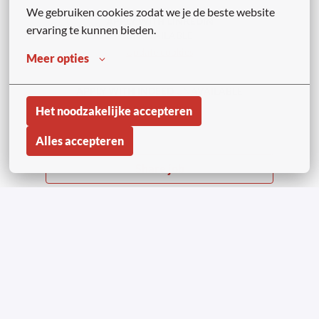
We gebruiken cookies zodat we je de beste website 
APPLY WITH LINKEDIN
ervaring te kunnen bieden.
UNAVAILABLE
Update cookies
Meer opties
APPLY WITH INDEED
UNAVAILABLE
Update cookies
Het noodzakelijke accepteren
Alles accepteren
Share job
Homepagina