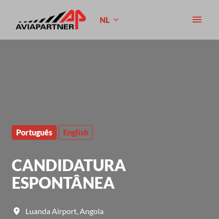
Overslaan
naar
NL
Homepagina
content
Português
English
CANDIDATURA
ESPONTÂNEA
Luanda Airport
,
Angola