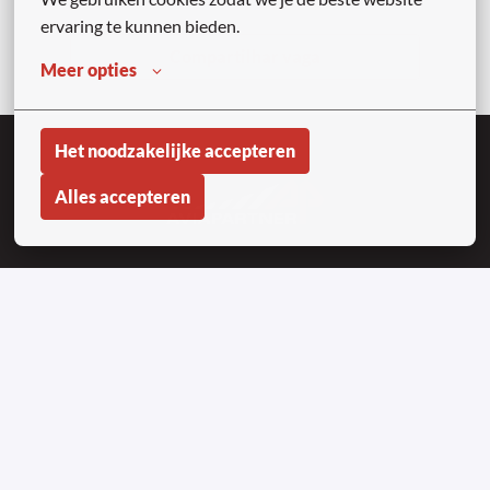
ervaring te kunnen bieden.
Compartilhar vaga
Meer opties
Het noodzakelijke accepteren
Alles accepteren
Homepagina
Copyright © Aviapartner 2023-2026 | Onder
voorbehoud van alle rechten
Privacyverklaring Sollicitanten
Privacy Cookie Verklaring