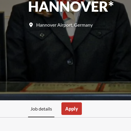
HANNOVER*
Hannover Airport
,
Germany
Job details
Apply