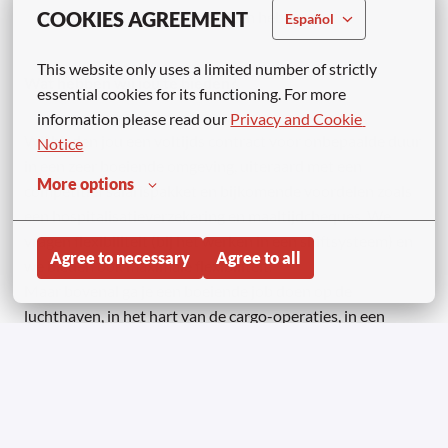
leidinggevende capaciteiten hebben
COOKIES AGREEMENT
Español
This website only uses a limited number of strictly 
Wat hebben wij jou te bieden?
essential cookies for its functioning. For more 
information please read our 
Privacy and Cookie 
Wij bieden jou een voltijds contract voor onbepaalde duur
Notice
in een zeer boeiende omgeving, uiteraard met een
More options
competitief salarispakket en bijkomende voordelen zoals
een hospitalisatieverzekering en maaltijdcheques. We
vragen flexibiliteit (bij het werken in een shiftsysteem) en
Agree to necessary
Agree to all
we bieden ook maximale flexibiliteit.
Maar bovenal ga je een boeiende job doen op de
luchthaven, in het hart van de cargo-operaties, in een
ambitieus bedrijf met een communitygevoel, dat respect
voor iedereen en kwaliteitsvol werk voorop stelt.