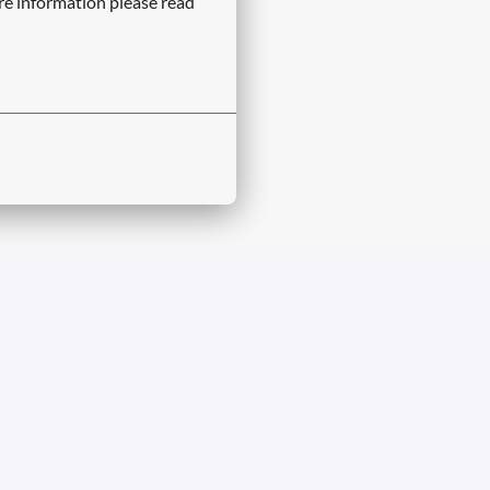
re information please read 
ts
Privacy cookie notice