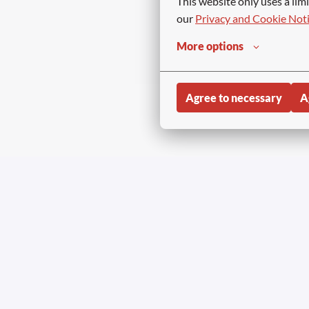
This website only uses a limi
our 
Privacy and Cookie Not
More options
Agree to necessary
A
Copyright © Aviapartn
Homepage