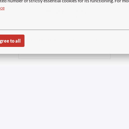
ted number of strictly essential cookies for its functioning. For mo
ice
APPLY WITH LINKEDIN
UNAVAILABLE
Update cookies
APPLY WITH INDEED
UNAVAILABLE
gree to all
Update cookies
Compartir trabajo
er 2023-2026 | All Rights Reserved
Privacy notice job applican