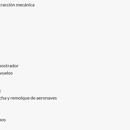
tracción mecánica
 mostrador
 vuelos
:
rcha y remolque de aeronaves
pos