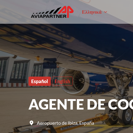
Skip
to
Ελληνικά
Homepage
content
Español
English
AGENTE DE CO
Aeropuerto de Ibiza
,
España