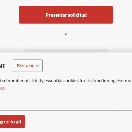
Presentar solicitud
o
APPLY WITH LINKEDIN
UNAVAILABLE
NT
Ελληνικά
Update cookies
ted number of strictly essential cookies for its functioning. For mo
APPLY WITH INDEED
UNAVAILABLE
ice
Update cookies
Compartir trabajo
gree to all