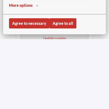
More options
or
Agree to necessary
Agree to all
APPLY WITH LINKEDIN
UNAVAILABLE
Update cookies
APPLY WITH INDEED
UNAVAILABLE
Update cookies
Share job