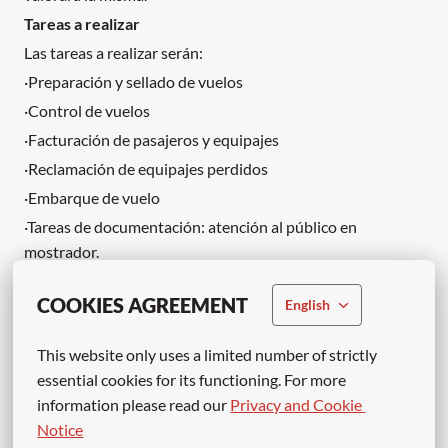
Tareas a realizar
Las tareas a realizar serán:
·Preparación y sellado de vuelos
·Control de vuelos
·Facturación de pasajeros y equipajes
·Reclamación de equipajes perdidos
·Embarque de vuelo
·Tareas de documentación: atención al público en
mostrador.
·Tratamiento y elaboración de la documentación de vuelos.
COOKIES AGREEMENT
English
¡ÚNETE A NUESTRO EQUIPO!
¿LISTO PARA EL DESPEGUE?
This website only uses a limited number of strictly 
essential cookies for its functioning. For more 
information please read our 
Privacy and Cookie 
Apply
Notice