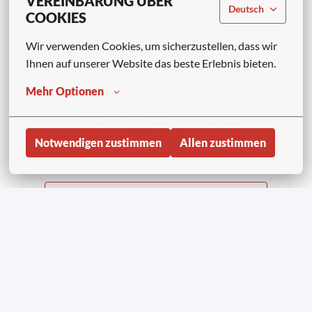
VEREINBARUNG ÜBER
oppure
Deutsch
COOKIES
Wir verwenden Cookies, um sicherzustellen, dass wir 
APPLY WITH LINKEDIN
Ihnen auf unserer Website das beste Erlebnis bieten.
UNAVAILABLE
Update cookies
Mehr Optionen
APPLY WITH INDEED
UNAVAILABLE
Update cookies
Notwendigen zustimmen
Allen zustimmen
Condividi lavoro
Startseite